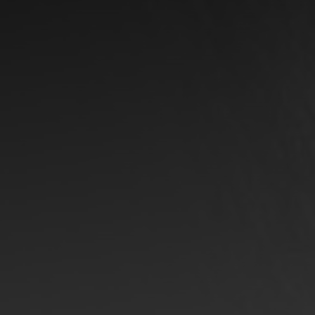
DANKSAGUNG
Das Oskar-Hacker Kunstforum dankt
Akademie der bildenden Künste Kolbermoor
Oberfrankenstiftung
|
Premium Modern Art
EMPFEHLUNGEN
Das Oskar-Hacker Kunstforum empfiehlt
Stadtmuseum Deggendorf
|
Galerie Beckers
Kunstverein Deggendorf
|
Kunstverein Coburg
MEHR VON DER OSKAR-HACKER-STIFTUNG