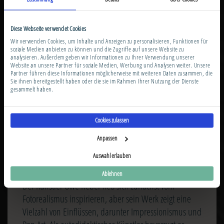
Diese Webseite verwendet Cookies
Wir verwenden Cookies, um Inhalte und Anzeigen zu personalisieren, Funktionen für
soziale Medien anbieten zu können und die Zugriffe auf unsere Website zu
analysieren. Außerdem geben wir Informationen zu Ihrer Verwendung unserer
Website an unsere Partner für soziale Medien, Werbung und Analysen weiter. Unsere
Partner führen diese Informationen möglicherweise mit weiteren Daten zusammen, die
Sie ihnen bereitgestellt haben oder die sie im Rahmen Ihrer Nutzung der Dienste
gesammelt haben.
© Premium Modern Art
Cookies zulassen
Anpassen
UWE REBER
Auswahl erlauben
Ablehnen
Der Künstler Uwe Reber ließ sich zunächst vom
Fotorealismus inspirieren, aber sein Werk zeigt eine
Vielzahl von Einflüssen, darunter Impressionismus und