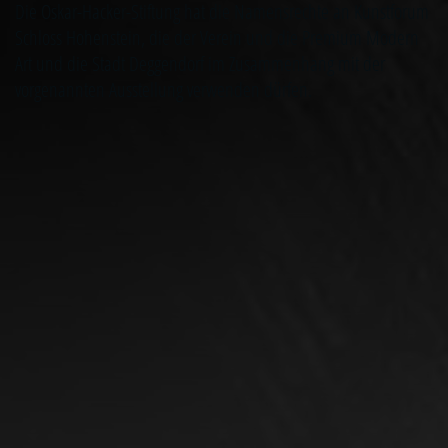
Die Oskar-Hacker-Stiftung hat die Namensrechte an Kunstforum
Schloss Hohenstein, die der Verein und die Premium Modern
Art und die Stadt Deggendorf im Zusammenhang mit der
vorgenannten Ausstellung verwenden dürfen.
© OSKAR-HACKER KUNSTFORUM
Das Kunstforum ist eine Marke der
Oskar-Hacker-Stiftung
vertreten durch den Vorstand Ralph Veil, Michael Regner und Theresa
Pfeiffer
Hohenstein 1b | 96482 Ahorn
E-Mail
info@kunstforum.schloss-hohenstein.de
Telefon
+49 89 658407