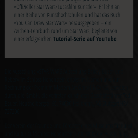
»Offizieller Star Wars/Lucasfilm Künstler«. Er lehrt an
einer Reihe von Kunsthochschulen und hat das Buch
»You Can Draw Star Wars« herausgegeben – ein
Zeichen-Lehrbuch rund um Star Wars, begleitet von
einer erfolgreichen
Tutorial-Serie auf YouTube
.
Die Ausstellung »STAR WARS Ausstellung Bailey, Busch und
Reber« im Schloss Hohenstein erfolgt im Namen und auf
Rechnung der Premium Modern Art GmbH & Co KG, vertreten
durch die GmbH, die vertreten durch den Geschäftsführer Ted
Bauer, Heuchelbergstr. 60, 74080 Heilbronn, AG Stuttgart HRA
727206.
Der Verein der Freunde und Förderer eines Museums für Kunst
und Kultur auf Schloss Hohenstein unterstützt die Ausstellung.