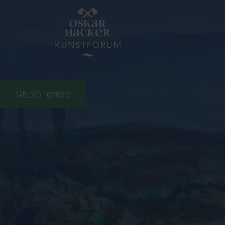
Aktuelle Termine