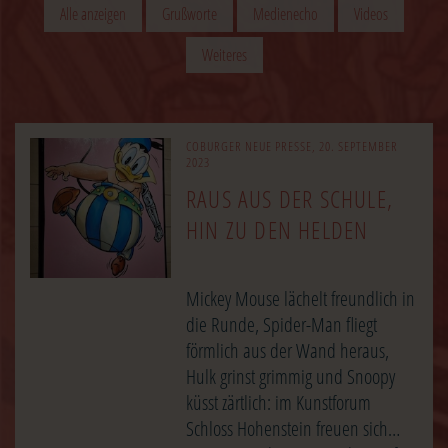
Alle anzeigen
Grußworte
Medienecho
Videos
Weiteres
https://www.np-coburg.de/inhalt.comics-fuer-schueler-raus-aus-
Image
COBURGER NEUE PRESSE, 20. SEPTEMBER
der-schule-hin-zu…
2023
RAUS AUS DER SCHULE,
HIN ZU DEN HELDEN
Mickey Mouse lächelt freundlich in
die Runde, Spider-Man fliegt
förmlich aus der Wand heraus,
Hulk grinst grimmig und Snoopy
küsst zärtlich: im Kunstforum
Schloss Hohenstein freuen sich