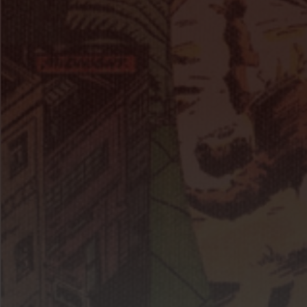
EMPFEHLUNGEN
Das Oskar-Hacker Kunstforum empfiehlt
Stadtmuseum Deggendorf
|
Galerie Beckers
Kunstverein Deggendorf
|
Kunstverein Coburg
MEHR VON DER OSKAR-HACKER-STIFTUNG
Ernährungsforum
|
Oskar-Hacker-Stiftung
Schloss Hohenstein Hotel Restaurant Feinfeierei
Mehr zum
Schlosspark
und
Impressionen