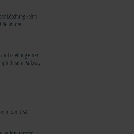
 der Löschung keine
schließenden
zur Erstellung einer
Amphitheatre Parkway,
ten in den USA
ei Aufruf unseres