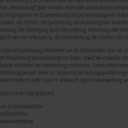
 als „Verarbeitung“ jeder mit oder ohne Hilfe automatisierter Verfah
lche Vorgangsreihe im Zusammenhang mit personenbezogenen Daten
anisation, das Ordnen, die Speicherung, die Anpassung oder Verände
wendung, die Offenlegung durch Übermittlung, Verbreitung oder ein
bgleich oder die Verknüpfung, die Einschränkung, das Löschen oder d
 Datenschutzerklärung informieren wir Sie insbesondere über Art, 
der Verarbeitung personenbezogener Daten, soweit wir entweder al
Zwecke und Mittel der Verarbeitung entscheiden. Zudem informieren
ptimierungszwecken sowie zur Steigerung der Nutzungsqualität einge
weit hierdurch Dritte Daten in wiederum eigener Verantwortung ver
ärung ist wie folgt gegliedert:
uns als Verantwortliche
und Betroffenen
 Datenverarbeitung