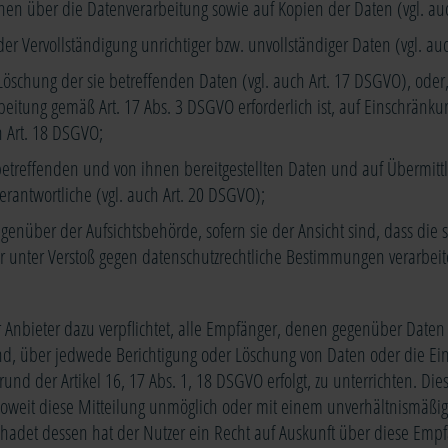
nen über die Datenverarbeitung sowie auf Kopien der Daten (vgl. au
der Vervollständigung unrichtiger bzw. unvollständiger Daten (vgl. au
Löschung der sie betreffenden Daten (vgl. auch Art. 17 DSGVO), oder, 
beitung gemäß Art. 17 Abs. 3 DSGVO erforderlich ist, auf Einschränk
 Art. 18 DSGVO;
 betreffenden und von ihnen bereitgestellten Daten und auf Übermitt
rantwortliche (vgl. auch Art. 20 DSGVO);
enüber der Aufsichtsbehörde, sofern sie der Ansicht sind, dass die 
r unter Verstoß gegen datenschutzrechtliche Bestimmungen verarbeit
r Anbieter dazu verpflichtet, alle Empfänger, denen gegenüber Daten
nd, über jedwede Berichtigung oder Löschung von Daten oder die Ei
rund der Artikel 16, 17 Abs. 1, 18 DSGVO erfolgt, zu unterrichten. Die
 soweit diese Mitteilung unmöglich oder mit einem unverhältnismäß
hadet dessen hat der Nutzer ein Recht auf Auskunft über diese Empf