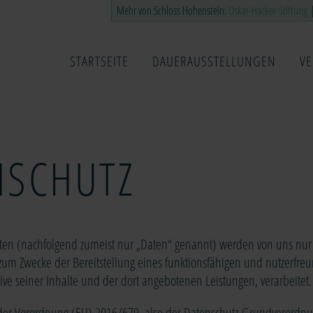
Mehr von Schloss Hohenstein:
Oskar-Hacker-Stiftung
STARTSEITE
DAUERAUSSTELLUNGEN
V
HAUPTNAVIGATION
NSCHUTZ
en (nachfolgend zumeist nur „Daten“ genannt) werden von uns nu
 zum Zwecke der Bereitstellung eines funktionsfähigen und nutzerfre
lusive seiner Inhalte und der dort angebotenen Leistungen, verarbeitet.
. der Verordnung (EU) 2016/679, also der Datenschutz-Grundverordn