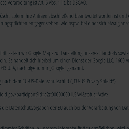
se Verarbeitung ist Art. 6 Abs. 1 lit. b) DSGVO.
öscht, sofern Ihre Anfrage abschließend beantwortet worden ist und
rungspflichten entgegenstehen, wie bspw. bei einer sich etwaig an
tritt setzen wir Google Maps zur Darstellung unseres Standorts sowie 
ein. Es handelt sich hierbei um einen Dienst der Google LLC, 1600 
043 USA, nachfolgend nur „Google“ genannt.
ung nach dem EU-US-Datenschutzschild („EU-US Privacy Shield“)
ield.gov/participant?id=a2zt000000001L5AAI&status=Active
ss die Datenschutzvorgaben der EU auch bei der Verarbeitung von Da
timmter Schriften in unserem Internetauftritt zu ermöglichen, wird b