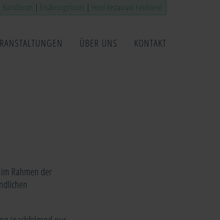
|
Kunstforum
|
Ernährungsforum
|
Hotel Restaurant Feinfeierei
ERANSTALTUNGEN
ÜBER UNS
KONTAKT
r im Rahmen der
undlichen
ung (nachfolgend nur