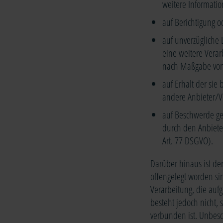
weitere Informatio
auf Berichtigung o
auf unverzügliche 
eine weitere Verar
nach Maßgabe von
auf Erhalt der sie
andere Anbieter/Ve
auf Beschwerde geg
durch den Anbiete
Art. 77 DSGVO).
Darüber hinaus ist de
offengelegt worden si
Verarbeitung, die aufg
besteht jedoch nicht,
verbunden ist. Unbesc