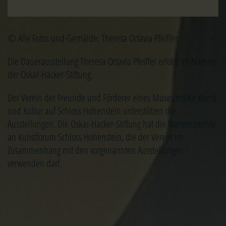
© Alle Fotos und Gemälde: Theresa Octavia Pfeiffer
Die Dauerausstellung Theresa Octavia Pfeiffer erfolgt im Namen
der Oskar-Hacker-Stiftung.
Der Verein der Freunde und Förderer eines Museums für Kunst
und Kultur auf Schloss Hohenstein unterstützen die
Ausstellungen. Die Oskar-Hacker-Stiftung hat die Namensrechte
an Kunstforum Schloss Hohenstein, die der Verein im
Zusammenhang mit den vorgenannten Ausstellungen
verwenden darf.
© OSKAR-HACKER KUNSTFORUM