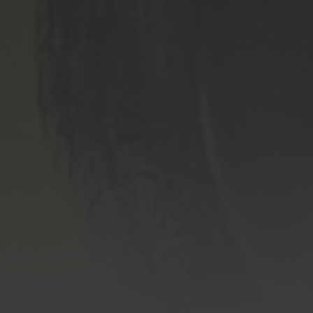
EMPFEHLUNGEN
Das Oskar-Hacker Kunstforum empfiehlt
Stadtmuseum Deggendorf
|
Galerie Beckers
Kunstverein Deggendorf
|
Kunstverein Coburg
MEHR VON DER OSKAR-HACKER-STIFTUNG
Ernährungsforum
|
Oskar-Hacker-Stiftung
Schloss Hohenstein Hotel Restaurant Feinfeierei
Mehr zum
Schlosspark
und
Impressionen
Impressum
|
Datenschutz