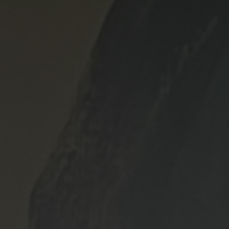
Das Kunstforum ist eine Marke der
Oskar-Hacker-Stiftung
vertreten durch den Vorstand Ralph Veil, Michael Regner und Theresa
Pfeiffer
Hohenstein 1b | 96482 Ahorn
E-Mail
info@kunstforum.schloss-hohenstein.de
Telefon
+49 89 658407
DANKSAGUNG
Das Oskar-Hacker Kunstforum dankt
Akademie der bildenden Künste Kolbermoor
Oberfrankenstiftung
|
Premium Modern Art