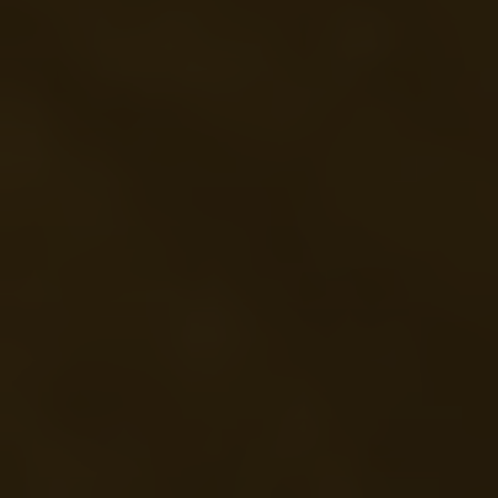
Das Oskar-Hacker Kunstforum empfiehlt
Stadtmuseum Deggendorf
|
Galerie Beckers
Kunstverein Deggendorf
|
Kunstverein Coburg
MEHR VON DER OSKAR-HACKER-STIFTUNG
Ernährungsforum
|
Oskar-Hacker-Stiftung
Schloss Hohenstein Hotel Restaurant Feinfeierei
Mehr zum
Schlosspark
und
Impressionen
Impressum
|
Datenschutz