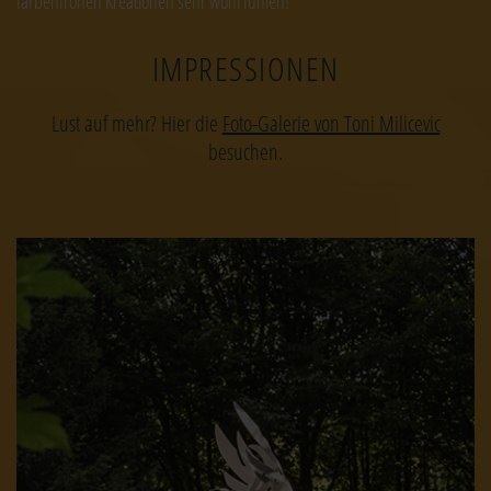
farbenfrohen Kreationen sehr wohl fühlen!
IMPRESSIONEN
Lust auf mehr? Hier die
Foto-Galerie von Toni Milicevic
besuchen.
Image