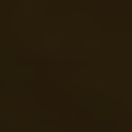
vertreten durch den Vorstand Ralph Veil, Michael Regner und Theresa
Pfeiffer
Hohenstein 1b | 96482 Ahorn
E-Mail
info@kunstforum.schloss-hohenstein.de
Telefon
+49 89 658407
DANKSAGUNG
Das Oskar-Hacker Kunstforum dankt
Akademie der bildenden Künste Kolbermoor
Oberfrankenstiftung
|
Premium Modern Art
EMPFEHLUNGEN