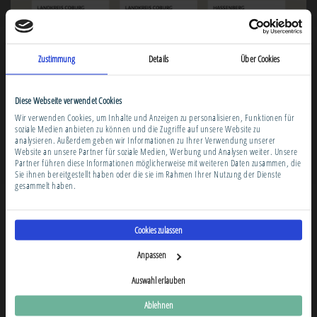
Zustimmung
Details
Über Cookies
Diese Webseite verwendet Cookies
Wir verwenden Cookies, um Inhalte und Anzeigen zu personalisieren, Funktionen für
soziale Medien anbieten zu können und die Zugriffe auf unsere Website zu
Image
analysieren. Außerdem geben wir Informationen zu Ihrer Verwendung unserer
Website an unsere Partner für soziale Medien, Werbung und Analysen weiter. Unsere
Partner führen diese Informationen möglicherweise mit weiteren Daten zusammen, die
Sie ihnen bereitgestellt haben oder die sie im Rahmen Ihrer Nutzung der Dienste
gesammelt haben.
Cookies zulassen
Anpassen
Auswahl erlauben
Ablehnen