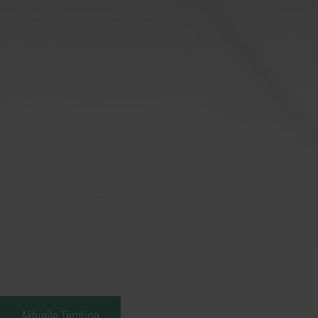
Stadtmuseum Deggendorf
|
Galerie Beckers
Kunstverein Deggendorf
|
Kunstverein Coburg
MEHR VON DER OSKAR-HACKER-STIFTUNG
Ernährungsforum
|
Oskar-Hacker-Stiftung
Schloss Hohenstein Hotel Restaurant Feinfeierei
Mehr zum
Schlosspark
und
Impressionen
Impressum
|
Datenschutz
Aktuelle Termine