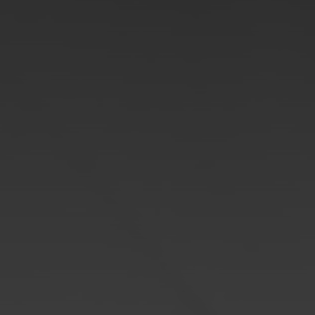
Hohenstein 1b | 96482 Ahorn
E-Mail
info@kunstforum.schloss-hohenstein.de
Telefon
+49 89 658407
DANKSAGUNG
Das Oskar-Hacker Kunstforum dankt
Akademie der bildenden Künste Kolbermoor
Oberfrankenstiftung
|
Premium Modern Art
EMPFEHLUNGEN
Das Oskar-Hacker Kunstforum empfiehlt