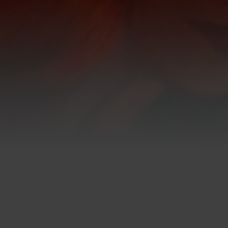
ng
Image